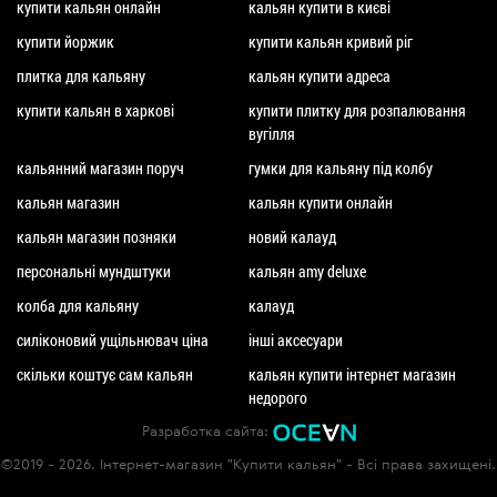
купити кальян онлайн
кальян купити в києві
купити йоржик
купити кальян кривий ріг
плитка для кальяну
кальян купити адреса
купити кальян в харкові
купити плитку для розпалювання
вугілля
кальянний магазин поруч
гумки для кальяну під колбу
кальян магазин
кальян купити онлайн
кальян магазин позняки
новий калауд
персональні мундштуки
кальян amy deluxe
колба для кальяну
калауд
силіконовий ущільнювач ціна
інші аксесуари
скільки коштує сам кальян
кальян купити інтернет магазин
недорого
Разработка сайта:
©2019 - 2026. Інтернет-магазин "Купити кальян" - Всі права захищені.