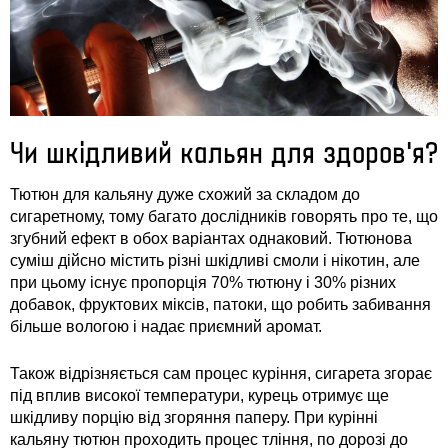
Статті
Контакти
Чи шкідливий кальян для здоров'я?
Вхід /
Тютюн для кальяну дуже схожий за складом до
Реєстрація
сигаретному, тому багато дослідників говорять про те, що
згубний ефект в обох варіантах однаковий. Тютюнова
суміш дійсно містить різні шкідливі смоли і нікотин, але
при цьому існує пропорція 70% тютюну і 30% різних
добавок, фруктових міксів, патоки, що робить забивання
більше вологою і надає приємний аромат.
Також відрізняється сам процес куріння, сигарета згорає
під вплив високої температури, курець отримує ще
шкідливу порцію від згоряння паперу. При курінні
кальяну тютюн проходить процес тління, по дорозі до