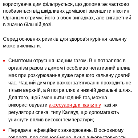
користувача дим фільтрується, що допомагає частково
позбавиться від шкідливих домішок і зменшити нікотин.
Організм отримує його в обох випадках, але сигаретний
в значно більшій дозі.
Серед основних ризиків для здоров'я куріння кальяну
може викликати:
Симптоми отруєння чадним газом. Він потрапляє в
організм разом з димом і особливо негативний вплив
має при розкурювання дуже гарячого кальяну довгий
час. Чадний дим при важкої затягуванні проходить не
тільки верхній, а й потрапляє в нижній дихальні шлях.
Для того, щоб зменшити чадний газ, можна
використовувати
аксесуари для кальяну
, такі як
регулятори спека, типу Калауд, що допомагають
уникнути вплив високої температури;
Передача інфекційних захворювань. В основному
говорять про слюнообмене, якщо використовувати