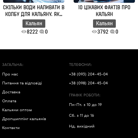
СКІЛЬКИ ВОДИ НАЛИВАТИ В
10 ЦІКАВИХ ФАКТІВ ПРО
КОЛБУ ДЛЯ КАЛЬЯНУ. ЯКА
КАЛЬЯН
ВОДА ПІДХОДИТЬ
Кальян
Кальян
8222
0
3792
0
ЗАГАЛЬНА:
ТЕЛЕФОНИ:
Про нас
+38 (093) 204-45-04
Питання та відповіді
+38 (098) 204-45-04
Доставка
ГРАФІК РОБОТИ:
Оплата
Пн-Пт. з 10 до 19
Кальяни оптом
Сб. з 11 до 16
Дропшиппінг кальянів
Нд. вихідний
Контакти