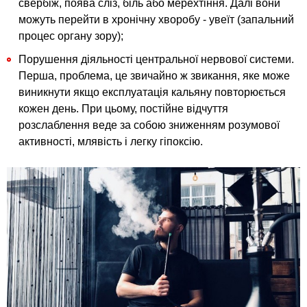
свербіж, поява сліз, біль або мерехтіння. Далі вони
можуть перейти в хронічну хворобу - увеїт (запальний
процес органу зору);
Порушення діяльності центральної нервової системи.
Перша, проблема, це звичайно ж звикання, яке може
виникнути якщо експлуатація кальяну повторюється
кожен день. При цьому, постійне відчуття
розслаблення веде за собою зниженням розумової
активності, млявість і легку гіпоксію.