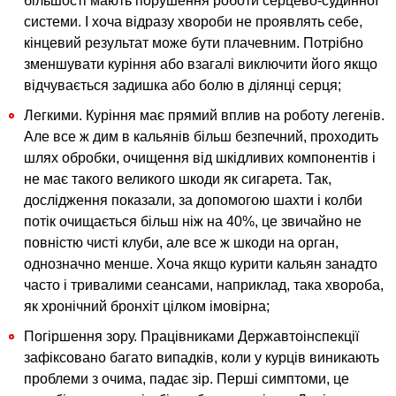
більшості мають порушення роботи серцево-судинної
системи. І хоча відразу хвороби не проявлять себе,
кінцевий результат може бути плачевним. Потрібно
зменшувати куріння або взагалі виключити його якщо
відчувається задишка або болю в ділянці серця;
Легкими. Куріння має прямий вплив на роботу легенів.
Але все ж дим в кальянів більш безпечний, проходить
шлях обробки, очищення від шкідливих компонентів і
не має такого великого шкоди як сигарета. Так,
дослідження показали, за допомогою шахти і колби
потік очищається більш ніж на 40%, це звичайно не
повністю чисті клуби, але все ж шкоди на орган,
однозначно менше. Хоча якщо курити кальян занадто
часто і тривалими сеансами, наприклад, така хвороба,
як хронічний бронхіт цілком імовірна;
Погіршення зору. Працівниками Державтоінспекції
зафіксовано багато випадків, коли у курців виникають
проблеми з очима, падає зір. Перші симптоми, це