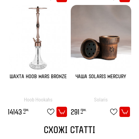
ШАХТА HOOB MARS BRONZE
ЧАША SOLARIS MERCURY
Hoob Hookahs
Solaris
грн.
грн.
14143
291
СХОЖІ СТАТТІ