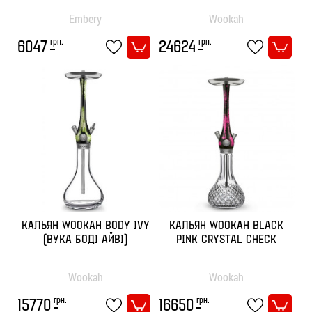
Embery
Wookah
грн.
грн.
6047
24624
КАЛЬЯН WOOKAH BODY IVY
КАЛЬЯН WOOKAH BLACK
(ВУКА БОДІ АЙВІ)
PINK CRYSTAL CHECK
Wookah
Wookah
грн.
грн.
15770
16650