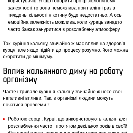
користувачів. Якщо говорити про фізіологічному
залежності то вона неможлива при палінні раз в
тиждень, кількості нікотину буде недостатньо. А ось
емоційна залежність можлива, коли курець занадто
часто бажає зануритися в розслаблену атмосферу.
Так, куріння кальяну, звичайно ж має вплив на здоров'я
курця, але якщо підійти до процесу розумно, його можна
скоротити до мінімуму.
Вплив кальянного диму на роботу
організму
Часте і тривале куріння кальяну звичайно ж несе свої
негативні впливи. Так, в організмі людини можуть
початися проблеми з:
Роботою серця. Курці, що використовують кальян для
розслаблення часто і протягом декількох років в своїй