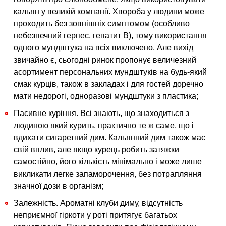
кальян у великій компанії. Хвороба у людини може
проходить без зовнішніх симптомом (особливо
небезпечний герпес, гепатит В), тому використання
одного мундштука на всіх виключено. Але вихід
звичайно є, сьогодні ринок пропонує величезний
асортимент персональних мундштуків на будь-який
смак курців, також в закладах і для гостей доречно
мати недорогі, одноразові мундштуки з пластика;
Пасивне куріння. Всі знають, що знаходиться з
людиною який курить, практично те ж саме, що і
вдихати сигаретний дим. Кальянний дим також має
свій вплив, але якщо курець робить затяжки
самостійно, його кількість мінімально і може лише
викликати легке запаморочення, без потрапляння
значної дози в організм;
Залежність. Ароматні клуби диму, відсутність
неприємної гіркоти у роті притягує багатьох