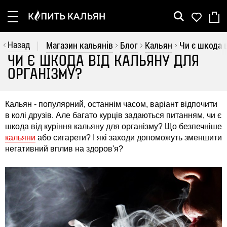
Рус
Укр
Назад
Магазин кальянів
Блог
Кальян
Чи є шкода 
ЧИ Є ШКОДА ВІД КАЛЬЯНУ ДЛЯ
Кальяни
ОРГАНІЗМУ?
Шахти
Колби
Кальян - популярний, останнім часом, варіант відпочити
в колі друзів. Але багато курців задаються питанням, чи є
Аксесуари
шкода від куріння кальяну для організму? Що безпечніше
кальяни
або сигарети? І які заходи допоможуть зменшити
Вугілля
негативний вплив на здоров'я?
Акції
Бренди
Покупцеві