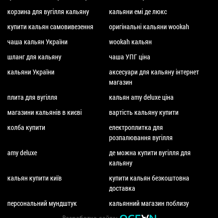
корзина для вугілля кальяну
кальяни емі де люкс
купити кальян самовивезення
оригінальні кальяни wookah
чаша кальян України
wookah кальян
шланг для кальяну
чаша УПГ ціна
кальяни України
аксесуари для кальяну інтернет
магазин
плита для вугілля
кальян amy deluxe ціна
магазини кальянів в києві
вартість кальяну купити
колба купити
електроплитка для
розпалювання вугілля
amy deluxe
де можна купити вугілля для
кальяну
кальян купити київ
купити кальян безкоштовна
доставка
персональний мундштук
кальянний магазин поблизу
Разработка сайта: