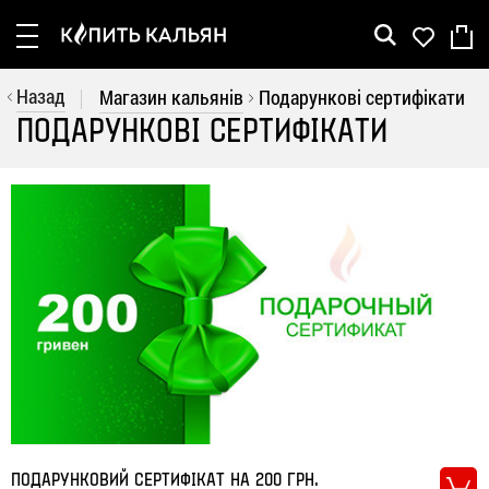
Рус
Укр
Назад
Магазин кальянів
Подарункові сертифікати
ПОДАРУНКОВІ СЕРТИФІКАТИ
Кальяни
Шахти
Колби
Аксесуари
Вугілля
Акції
Бренди
Покупцеві
ПОДАРУНКОВИЙ СЕРТИФІКАТ НА 200 ГРН.