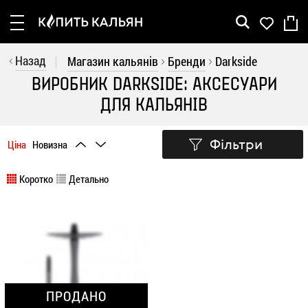
Рус
Укр
Назад
Магазин кальянів
Бренди
Darkside
Кальяни
ВИРОБНИК DARKSIDE: АКСЕСУАРИ
ДЛЯ КАЛЬЯНІВ
Шахти
Колби
Фільтри
Ціна
Новизна
Аксесуари
Коротко
Детально
Вугілля
Акції
Бренди
ПРОДАНО
Покупцеві