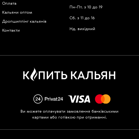
Оплата
Пн-Пт. з 10 до 19
Кальяни оптом
Сб. з 11 до 16
Дропшиппінг кальянів
Нд. вихідний
Контакти
Ви можете оплачувати замовлення банківськими
картами або готівкою при отриманні.