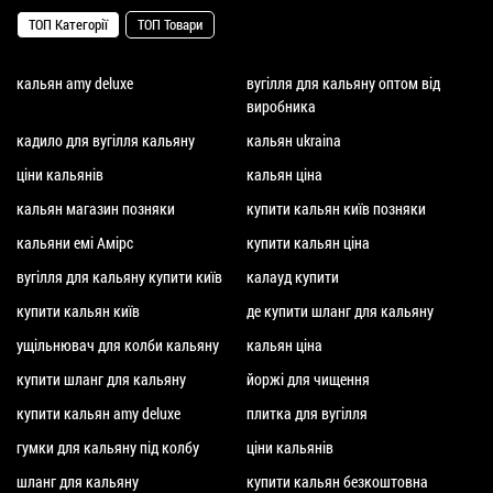
ТОП Категорії
ТОП Товари
кальян amy deluxe
вугілля для кальяну оптом від
виробника
кадило для вугілля кальяну
кальян ukraina
ціни кальянів
кальян ціна
кальян магазин позняки
купити кальян київ позняки
кальяни емі Амірс
купити кальян ціна
вугілля для кальяну купити київ
калауд купити
купити кальян київ
де купити шланг для кальяну
ущільнювач для колби кальяну
кальян ціна
купити шланг для кальяну
йоржі для чищення
купити кальян amy deluxe
плитка для вугілля
гумки для кальяну під колбу
ціни кальянів
шланг для кальяну
купити кальян безкоштовна