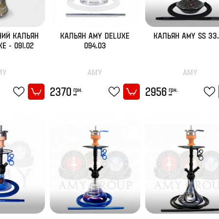
НИЙ КАЛЬЯН
КАЛЬЯН AMY DELUXE
КАЛЬЯН AMY SS 33
E - 091.02
094.03
MY
AMY
AMY
грн.
грн.
2370
2956