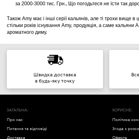
за 2000-3000 тис. Грн., Що погодьтеся не їсти так дор
Також Amy має і інші серії кальянів, але ті трохи вище 
стільки років існування Amy, продукція, а саме кальяни
ароматного диму.
Швидка доставка
Вс
в будь-яку точку
ЗАГАЛЬНА:
КОРИСНЕ:
Про нас
Політика кон
Питання та відповіді
Згода з розс
Доставка
Оферта