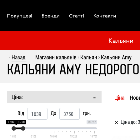
Рус
Покупцеві
Бренди
Статті
Контакти
Укр
Кальяни
Кальяни
Шахти
Назад
Магазин кальянів
Кальян
Кальяни Amy
Колби
КАЛЬЯНИ AMY НЕДОРОГО
Аксесуари
Вугілля
-
Ціна:
Ціна
Нов
Акції
Від
До
грн.
Бренди
Ціна до: 
1 639 — 3 750
19 757
Покупцеві
1 639
6 169
10 698
15 228
19 757