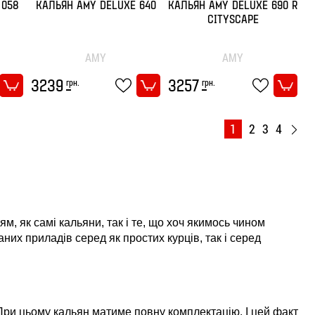
 058
КАЛЬЯН AMY DELUXE 640
КАЛЬЯН AMY DELUXE 690 R
CITYSCAPE
AMY
AMY
грн.
грн.
3239
3257
1
2
3
4
, як самі кальяни, так і те, що хоч якимось чином
них приладів серед як простих курців, так і серед
 При цьому кальян матиме повну комплектацію. І цей факт