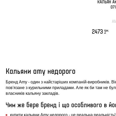
КАЛЬЯН A
071
A
грн.
2473
Кальяни amy недорого
Бренд Amy - один з найстаріших компаній-виробників. Ві
пов'язане з курильними приладами. Але як би там не було
власників кальяну закладів.
Чим же бере бренд і що особливого в йо
купити кальяни Amy недорого - це реальна реальність!