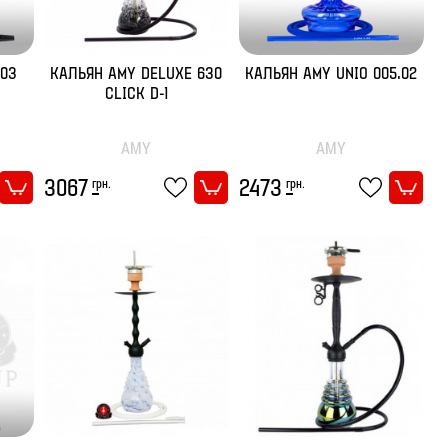
.03
КАЛЬЯН AMY DELUXE 630
КАЛЬЯН AMY UNIO 005.02
CLICK D-1
AMY
AMY
грн.
грн.
3067
2473