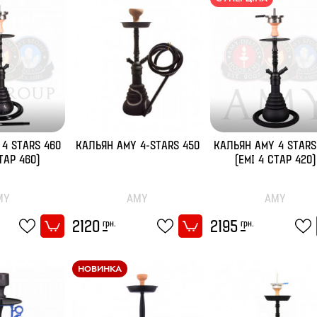
4 STARS 460
КАЛЬЯН AMY 4-STARS 450
КАЛЬЯН AMY 4 STARS
ТАР 460)
(ЕМІ 4 СТАР 420)
MY
AMY
AMY
грн.
грн.
2120
2195
НОВИНКА