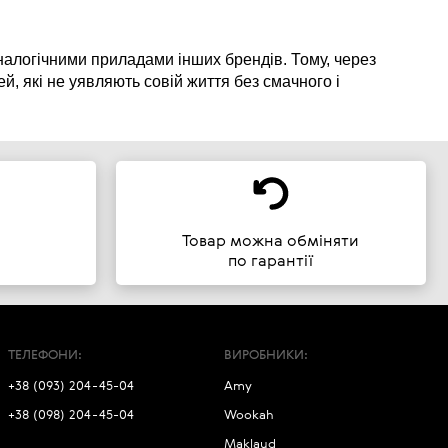
 аналогічними приладами інших брендів. Тому, через
, які не уявляють совій життя без смачного і
и
Товар можна обміняти
по гарантії
ТЕЛЕФОНИ:
ВИРОБНИКИ:
+38 (093) 204-45-04
Amy
+38 (098) 204-45-04
Wookah
Maklaud