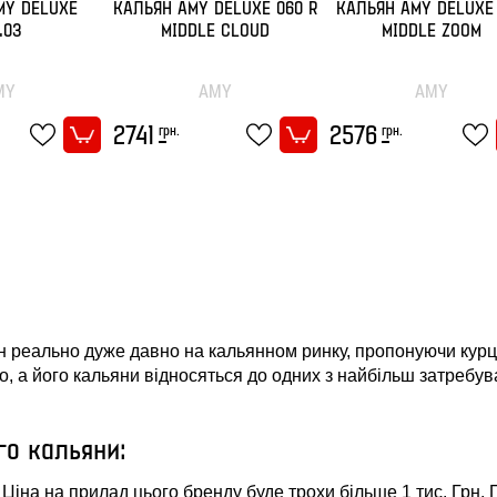
MY DELUXE
КАЛЬЯН AMY DELUXE 060 R
КАЛЬЯН AMY DELUXE
.03
MIDDLE CLOUD
MIDDLE ZOOM
MY
AMY
AMY
грн.
грн.
2741
2576
н реально дуже давно на кальянном ринку, пропонуючи курцям
, а його кальяни відносяться до одних з найбільш затребува
го кальяни:
 Ціна на прилад цього бренду буде трохи більше 1 тис. Грн.