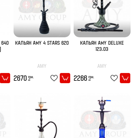
 640
КАЛЬЯН AMY 4 STARS 620
КАЛЬЯН AMY DELUXE
)
123.03
AMY
AMY
грн.
грн.
2670
2266