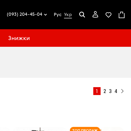
(093) 204-45-04
Рус
Укр
Знижки
1
2
3
4
ТОП ПРОДАЖ