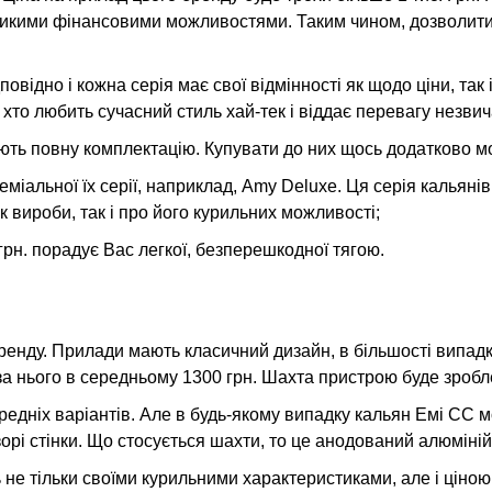
еликими фінансовими можливостями. Таким чином, дозволити
повідно і кожна серія має свої відмінності як щодо ціни, та
і, хто любить сучасний стиль хай-тек і віддає перевагу незви
ють повну комплектацію. Купувати до них щось додатково мо
міальної їх серії, наприклад, Amy Deluxe. Ця серія кальянів
як вироби, так і про його курильних можливості;
грн. порадує Вас легкої, безперешкодної тягою.
бренду. Прилади мають класичний дизайн, в більшості випадк
 за нього в середньому 1300 грн. Шахта пристрою буде зроблен
ередніх варіантів. Але в будь-якому випадку кальян Емі СС 
рі стінки. Що стосується шахти, то це анодований алюміній,
ь не тільки своїми курильними характеристиками, але і ціно