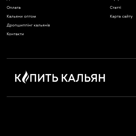
Оплата
Статті
Кальяни оптом
Карта сайту
Дропшиппінг кальянів
Контакти