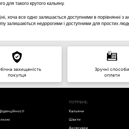
ого для такого крутого кальяну.
в ціні, хоча все одно залишається доступними в порівнянні з
 Amy залишаються недорогими і доступними для простих людей
ебічна захищеність
Зручні способ
покупця
оплати
ПОТРІБНЕ:
фіденційності
Кальяни
илкою
Шахти
Аксесуари