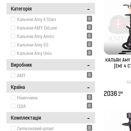
-
Статті
Категорія
0
Кальяни Amy 4 Stars
Контакти
0
Кальяни AMY DeLuxe
0
Кальяни Amy Amirs
0
Кальяни Amy SS
0
Кальяни Amy Unio
Вхід /
КАЛЬЯН AMY 
Реєстрація
-
Виробник
(ЕМІ 4 С
0
AMY
A
-
Країна
грн.
2036
0
Німеччина
0
США
-
Комплектація
0
Cиліконовий шланг