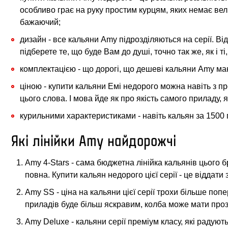
особливо грає на руку простим курцям, яких немає в
бажаючий;
дизайн - все кальяни Amy підрозділяються на серії. Від
підберете те, що буде Вам до душі, точно так же, як і т
комплектацією - що дорогі, що дешеві кальяни Amy ма
ціною - купити кальяни Емі недорого можна навіть з пре
цього слова. І мова йде як про якість самого приладу, 
курильними характеристиками - навіть кальян за 1500 
Які лінійки Amy найдорожчі
Amy 4-Stars - сама бюджетна лінійка кальянів цього 
повна. Купити кальян недорого цієї серії - це віддати
Amy SS - ціна на кальяни цієї серії трохи більше поп
приладів буде більш яскравим, колба може мати прозо
Amy Deluxe - кальяни серії преміум класу, які радуют