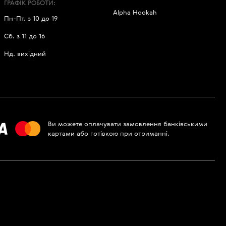
ГРАФІК РОБОТИ:
Alpha Hookah
Пн-Пт. з 10 до 19
Сб. з 11 до 16
Нд. вихідний
Ви можете оплачувати замовлення банківськими
картами або готівкою при отриманні.