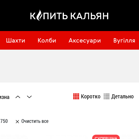
Шахти
Колби
Аксесуари
Вугілля
Коротко
Детально
изна
3750
Очистить все
СУПЕРЦІНА