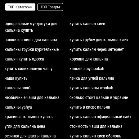
ТОП Категории
ТОП Товары
одноразовые мундштуки для
купить кальян киев
кальяна купить
чашки из глины для кальяна
купить трубку для кальяна киев
кальяны трубки курительные
купить кальян через интернет
кальян купить одесса
корзина для кальяна
купить силиконовую чашу
кальян amy hookah
чаша купить
печка для углей кальяна
кальяны amir's
купить кальяны wookah
необычные чаши для кальяна
сколько стоит кальян в украине
кальяны yahya
купить в киеве кальян
красивые кальяны купить
купить кальян официальный сайт
угли для кальяна цена
стоимость чаши для кальяна
резинка для шахты кальяна
купить кальян киев оболонь