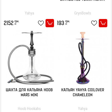
Yahya
GrynBowls
грн.
грн.
2152
193
ШАХТА ДЛЯ КАЛЬЯНА HOOB
КАЛЬЯН YAHYA COILOVER
MARS MINI
CHAMELEON
Hoob Hookahs
Yahya