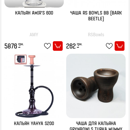
КАЛЬЯН AMIR’S 600
ЧАША RS BOWLS BB (BARK
BEETLE)
AMY
RSBowls
грн.
грн.
5876
262
КАЛЬЯН YAHYA S200
ЧАША ДЛЯ КАЛЬЯНА
GRYNBOWLS TURKA MUMMY