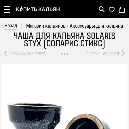
Рус
Укр
Назад
Магазин кальянов
Аксессуары для кальяна
Кальяны
ЧАША ДЛЯ КАЛЬЯНА SOLARIS
STYX (СОЛАРИС СТИКС)
Шахты
Следующий товар
Предыдущий товар
Колбы
Аксессуары
Уголь
Акции
Бренды
Покупателю